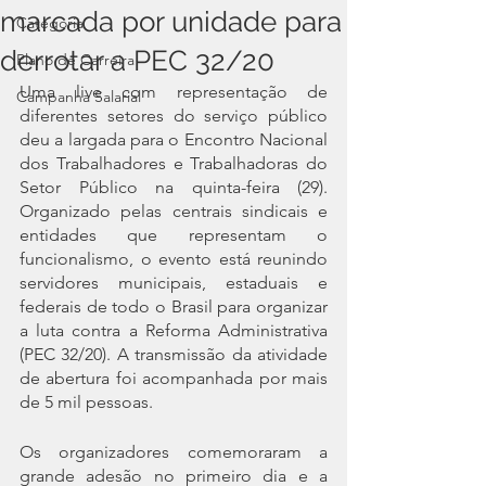
marcada por unidade para
Categoria
derrotar a PEC 32/20
Plano de Carreira
Uma live com representação de 
Campanha Salarial
diferentes setores do serviço público 
deu a largada para o Encontro Nacional 
dos Trabalhadores e Trabalhadoras do 
Setor Público na quinta-feira (29). 
Organizado pelas centrais sindicais e 
entidades que representam o 
funcionalismo, o evento está reunindo 
servidores municipais, estaduais e 
federais de todo o Brasil para organizar 
a luta contra a Reforma Administrativa 
(PEC 32/20). A transmissão da atividade 
de abertura foi acompanhada por mais 
de 5 mil pessoas. 
Os organizadores comemoraram a 
grande adesão no primeiro dia e a 