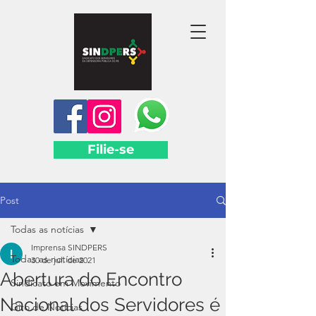
Filie-se
Post
Todas as notícias
Imprensa SINDPERS
Todas as notícias
30 de jul. de 2021
Abertura do Encontro
Sindicato em Movimento
Nacional dos Servidores é
Giro de Notícias