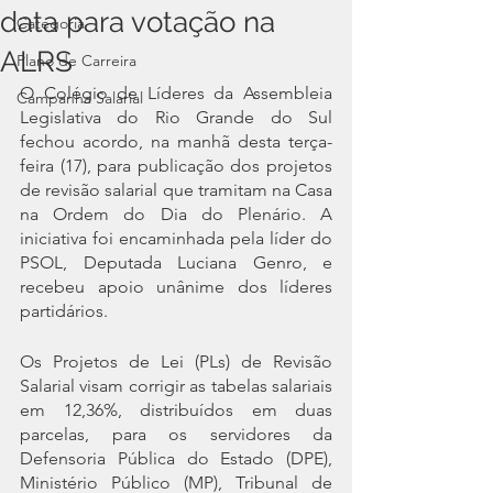
data para votação na
Categoria
ALRS
Plano de Carreira
O Colégio de Líderes da Assembleia 
Campanha Salarial
Legislativa do Rio Grande do Sul 
fechou acordo, na manhã desta terça-
feira (17), para publicação dos projetos 
de revisão salarial que tramitam na Casa 
na Ordem do Dia do Plenário. A 
iniciativa foi encaminhada pela líder do 
PSOL, Deputada Luciana Genro, e 
recebeu apoio unânime dos líderes 
partidários.
Os Projetos de Lei (PLs) de Revisão 
Salarial visam corrigir as tabelas salariais 
em 12,36%, distribuídos em duas 
parcelas, para os servidores da 
Defensoria Pública do Estado (DPE), 
Ministério Público (MP), Tribunal de 