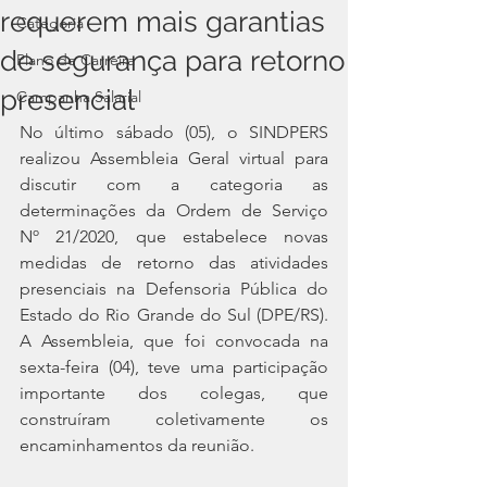
requerem mais garantias
Categoria
de segurança para retorno
Plano de Carreira
presencial
Campanha Salarial
No último sábado (05), o SINDPERS 
realizou Assembleia Geral virtual para 
discutir com a categoria as 
determinações da Ordem de Serviço 
Nº 21/2020, que estabelece novas 
medidas de retorno das atividades 
presenciais na Defensoria Pública do 
Estado do Rio Grande do Sul (DPE/RS). 
A Assembleia, que foi convocada na 
sexta-feira (04), teve uma participação 
importante dos colegas, que 
construíram coletivamente os 
encaminhamentos da reunião. 