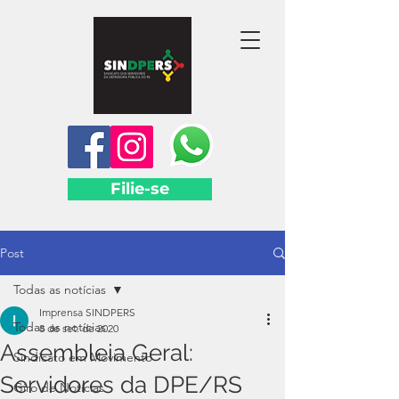
Filie-se
Post
Todas as notícias
Imprensa SINDPERS
Todas as notícias
8 de set. de 2020
Assembleia Geral:
Sindicato em Movimento
Servidores da DPE/RS
Giro de Notícias