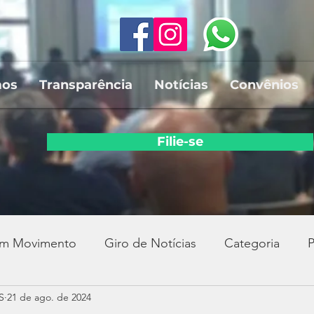
mos
Transparência
Notícias
Convênios
Filie-se
em Movimento
Giro de Notícias
Categoria
P
S
21 de ago. de 2024