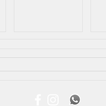
SINDPERS fecha
SIND
candidaturas à Direção e
cele
Conselho Fiscal; eleição
Ouvi
será por aclamação em
Assembleia Geral