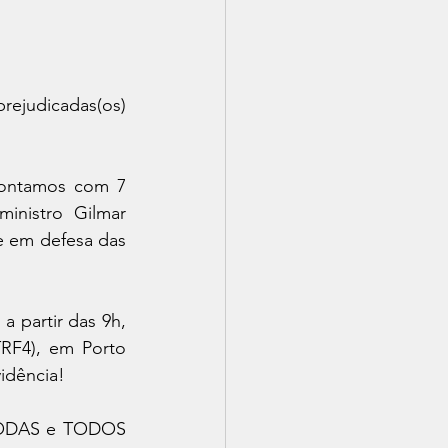
a
rejudicadas(os) 
contamos com 7 
inistro Gilmar 
 em defesa das 
 partir das 9h, 
RF4), em Porto 
idência!
 TODAS e TODOS 