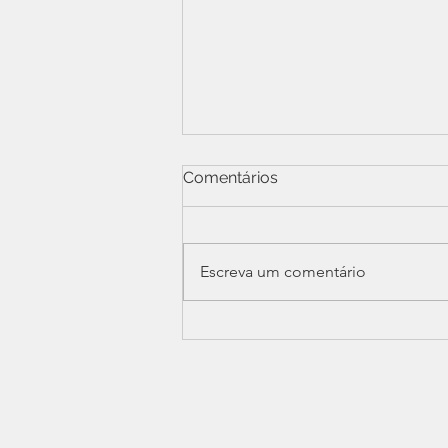
Comentários
Escreva um comentário
Assembleia Geral aprova
prestação de contas e
elege nova Diretoria do
SINDPERS