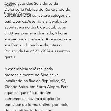
O Sindicato dos Servidores da 
Categoria
Defensoria Pública do Rio Grande do 
Plano de Carreira
Sul (SINDPERS) convoca a categoria a 
participar da Assembleia Geral, que 
Campanha Salarial
acontecerá no dia 8 de outubro, às 
8h30, em primeira chamada; 9 horas, 
em segunda chamada. A reunião será 
em formato híbrido e discutirá o 
Projeto de Lei nº 291/2024 e assuntos 
gerais.
A assembleia será realizada 
presencialmente no Sindicaixa, 
localizado na Rua da República, 92, 
Cidade Baixa, em Porto Alegre. Para 
aqueles que não puderem 
comparecer, haverá a opção de 
participar de forma online, por meio 
do link: 
bit.ly/sindpers_age
.