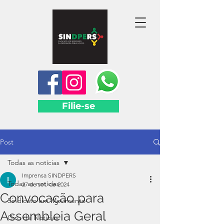
Filie-se
Post
Todas as notícias
Imprensa SINDPERS
Todas as notícias
27 de set. de 2024
Convocação para
Sindicato em Movimento
Assembleia Geral
Giro de Notícias