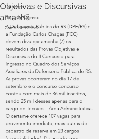
Objetivas e Discursivas
Categoria
amanhã
Plano de Carreira
A Defensoria Pública do RS (DPE/RS) e 
Campanha Salarial
a Fundação Carlos Chagas (FCC) 
devem divulgar amanhã (7) os 
resultados das Provas Objetivas e 
Discursivas do II Concurso para 
ingresso no Quadro dos Serviços 
Auxiliares da Defensoria Pública do RS. 
As provas ocorreram no dia 17 de 
setembro e o concurso concurso 
contou com mais de 36 mil inscritos, 
sendo 25 mil desses apenas para o 
cargo de Técnico – Área Administrativa.
O certame oferece 107 vagas para 
provimento imediato, mais outras de 
cadastro de reserva em 23 cargos 
(especialidades). De acordo com 