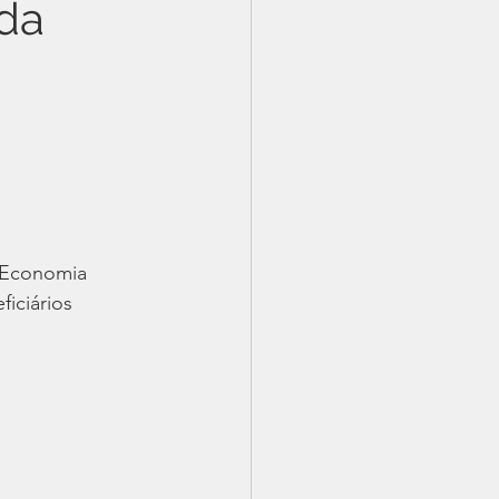
da
a Economia 
ficiários