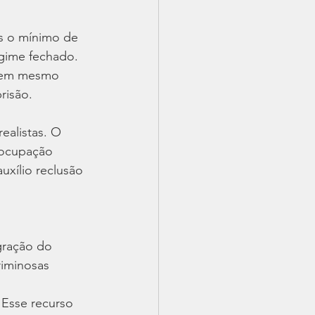
s o mínimo de 
gime fechado. 
 nem mesmo 
risão. 
alistas. O 
eocupação 
uxílio reclusão 
gração do 
riminosas 
 Esse recurso 