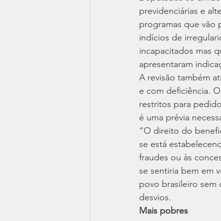
previdenciárias e al
programas que vão pe
indícios de irregula
incapacitados mas q
apresentaram indicaç
A revisão também at
e com deficiência. 
restritos para pedi
é uma prévia necessá
“O direito do benef
se está estabelecen
fraudes ou às conces
se sentiria bem em v
povo brasileiro sem
desvios.
Mais pobres