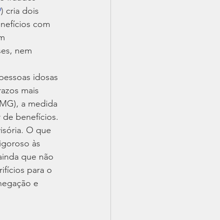
9
) cria dois 
nefícios com 
m 
ses, nem 
pessoas idosas 
razos mais 
-MG), a medida 
 de benefícios.
isória. O que 
igoroso às 
 ainda que não 
fícios para o 
negação e 