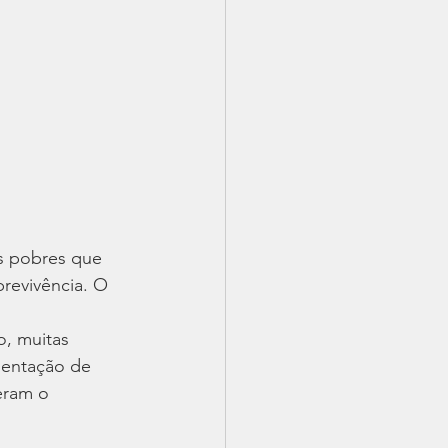
s pobres que 
revivência. O 
, muitas 
sentação de 
eram o 