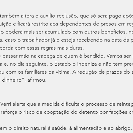
também altera o auxílio-reclusão, que só será pago apó
ição e ficará restrito aos dependentes de presos em re
não poderá mais ser acumulado com outros benefícios,
, caso o trabalhador já o esteja recebendo na data da p
orda com essas regras mais duras.
 passar mão na cabeça de quem é bandido. Vamos ser re
a e, no dia seguinte, o Estado o indeniza e não tem pr
 ou com os familiares da vítima. A redução de prazos do a
 dinheiro”, afirmou.
 Verri alerta que a medida dificulta o processo de reinte
 reforça o risco de cooptação do detento por facções c
tem o direito natural à saúde, à alimentação e ao abrigo.