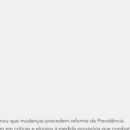
rmou que mudanças precedem reforma da Previdência
m em críticas e elogios à medida provisória que combat