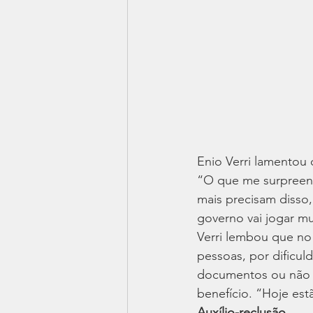
Enio Verri lamentou 
“O que me surpreend
mais precisam disso
governo vai jogar m
Verri lembou que no
pessoas, por dificul
documentos ou não s
benefício. “Hoje est
Auxílio-reclusão