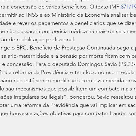
tera a concessão de vários benefícios. O texto (MP 
871/1
rmitir ao INSS e ao Ministério da Economia analisar be
ridade e rever os pagamentos a beneficiários que se dize
ue não passaram por perícia médica há mais de seis me
ão de reabilitação profissional.
inge o BPC, Benefício de Prestação Continuada pago a 
O salário-maternidade e a pensão por morte ficam com p
do e concessão. Para o deputado Domingos Sávio (PSDB
ria à reforma da Previdência e tem foco no uso irregular
iciário não está sendo modificado com essa medida prov
do são mecanismos que possibilitem um combate mais r
sões irregulares ou ilegais”, ponderou. Sávio ressaltou
otar uma reforma da Previdência que vai implicar em sacri
 que houvesse ações objetivas para combater fraude, so