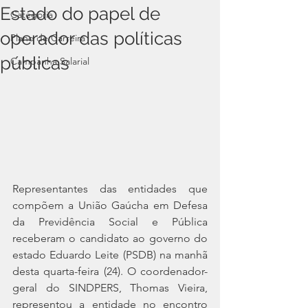
Estado do papel de
Categoria
operador das políticas
Plano de Carreira
públicas
Campanha Salarial
Representantes das entidades que 
compõem a União Gaúcha em Defesa 
da Previdência Social e Pública 
receberam o candidato ao governo do 
estado Eduardo Leite (PSDB) na manhã 
desta quarta-feira (24). O coordenador-
geral do SINDPERS, Thomas Vieira, 
representou a entidade no encontro 