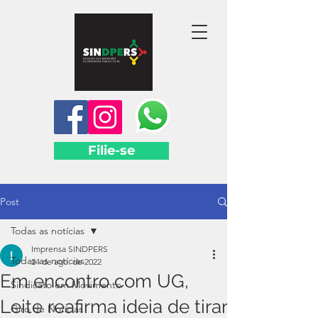
Filie-se
Post
Todas as notícias
Imprensa SINDPERS
Todas as notícias
24 de ago. de 2022
Em encontro com UG,
Sindicato em Movimento
Leite reafirma ideia de tirar
Giro de Notícias