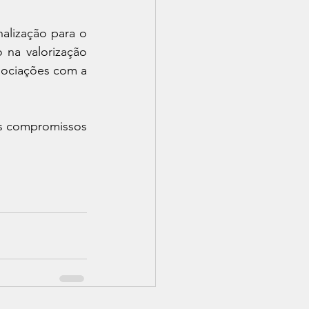
lização para o 
na valorização 
gociações com a 
os compromissos 