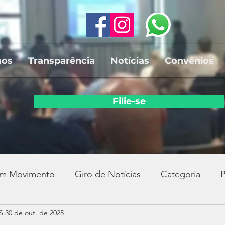
mos
Transparência
Notícias
Convênios
Filie-se
em Movimento
Giro de Notícias
Categoria
P
S
30 de out. de 2025