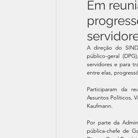
Em reuni
progress
servidor
A direção do SINDP
público-geral (DPG)
servidores e para t
entre elas, progress
Participaram da r
Assuntos Políticos, 
Kaufmann.
Por parte da Admini
pública-chefe de Ga