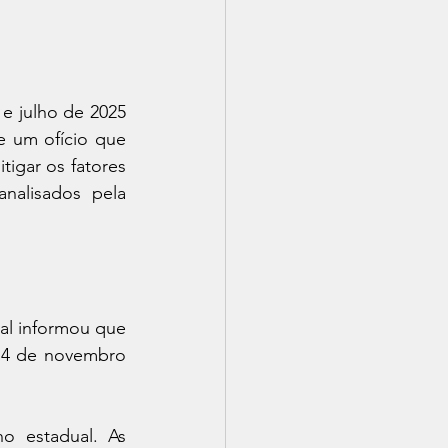
e julho de 2025 
 um ofício que 
igar os fatores 
alisados pela 
l informou que 
14 de novembro 
o estadual. As 