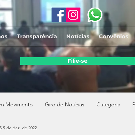
mos
Transparência
Notícias
Convênios
Filie-se
em Movimento
Giro de Notícias
Categoria
P
S
9 de dez. de 2022