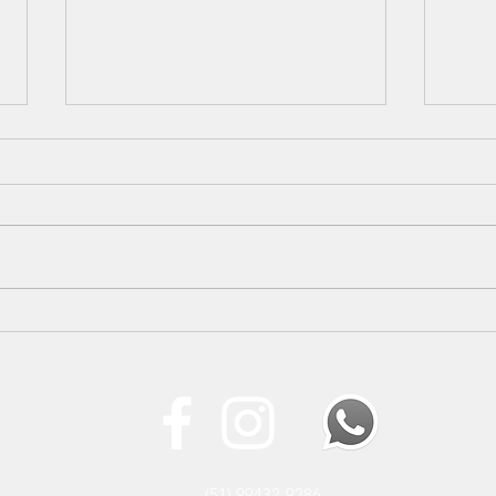
SINDPERS participa do 4º
Nova
Encontro Regional do
SIN
Instituto Servir Brasil
prim
inst
(51) 99432-9286