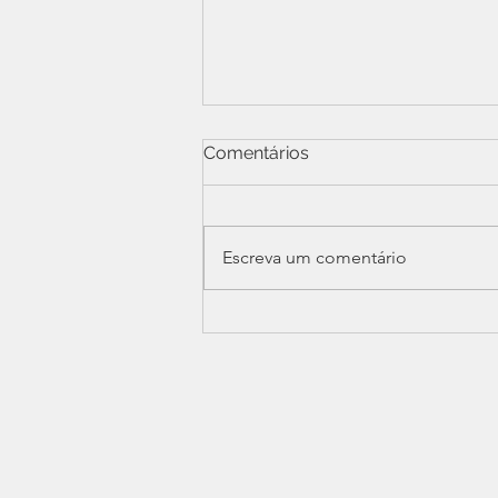
Comentários
Escreva um comentário
SINDPERS participa de
reunião ampliada sobre
Data-Base e confisco
previdenciário