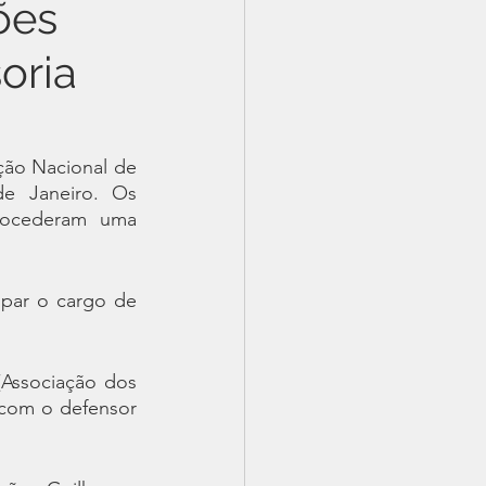
ões
oria
ção Nacional de 
de Janeiro. Os 
rocederam uma 
par o cargo de 
Associação dos 
com o defensor 