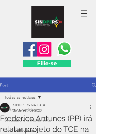
Filie-se
Post
Todas as notícias
SINDPERS NA LUTA
Todas as notícias
26 de set. de 2023
Frederico Antunes (PP) irá
Sindicato em Movimento
relatar projeto do TCE na
Giro de Notícias