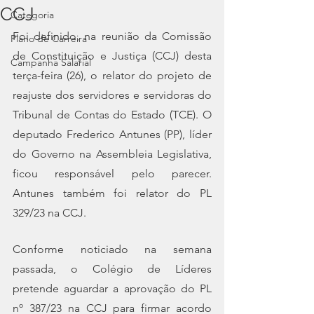
CCJ
Categoria
Foi definido, na reunião da Comissão 
Plano de Carreira
de Constituição e Justiça (CCJ) desta 
Campanha Salarial
terça-feira (26), o relator do projeto de 
reajuste dos servidores e servidoras do 
Tribunal de Contas do Estado (TCE). O 
deputado Frederico Antunes (PP), líder 
do Governo na Assembleia Legislativa, 
ficou responsável pelo parecer. 
Antunes também foi relator do PL 
329/23 na CCJ.
Conforme noticiado na semana 
passada, o Colégio de Líderes 
pretende aguardar a aprovação do PL 
nº 387/23 na CCJ para firmar acordo 