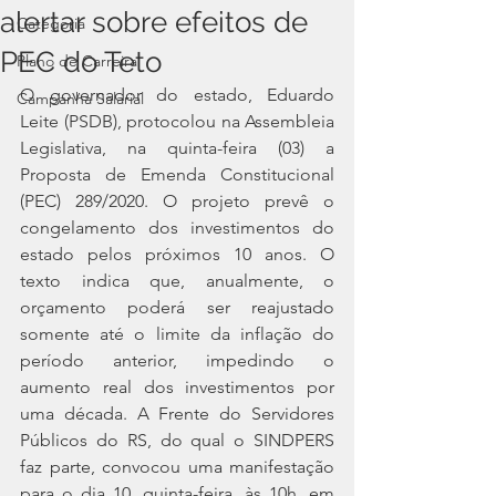
alertar sobre efeitos de
Categoria
PEC do Teto
Plano de Carreira
O governador do estado, Eduardo 
Campanha Salarial
Leite (PSDB), protocolou na Assembleia 
Legislativa, na quinta-feira (03) a 
Proposta de Emenda Constitucional 
(PEC) 289/2020. O projeto prevê o 
congelamento dos investimentos do 
estado pelos próximos 10 anos. O 
texto indica que, anualmente, o 
orçamento poderá ser reajustado 
somente até o limite da inflação do 
período anterior, impedindo o 
aumento real dos investimentos por 
uma década. A Frente do Servidores 
Públicos do RS, do qual o SINDPERS 
faz parte, convocou uma manifestação 
para o dia 10, quinta-feira, às 10h, em 