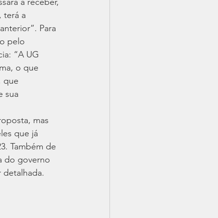
ará a receber, 
 terá a 
nterior”. Para 
o pelo 
ia: “A UG 
rma, o que 
, que 
e sua 
roposta, mas 
les que já 
23. Também de 
a do governo 
 detalhada.  