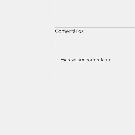
Comentários
Escreva um comentário
SINDPERS participa de
reunião ampliada sobre
Data-Base e confisco
previdenciário