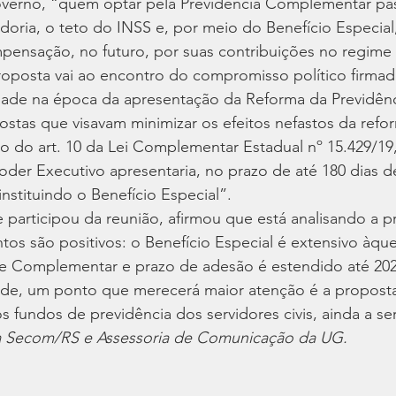
erno, “quem optar pela Previdência Complementar pass
ria, o teto do INSS e, por meio do Benefício Especial,
ensação, no futuro, por suas contribuições no regime a
roposta vai ao encontro do compromisso político firmad
ade na época da apresentação da Reforma da Previdênc
stas que visavam minimizar os efeitos nefastos da refo
o do art. 10 da Lei Complementar Estadual nº 15.429/19
der Executivo apresentaria, no prazo de até 180 dias d
nstituindo o Benefício Especial”.  
participou da reunião, afirmou que está analisando a p
tos são positivos: o Benefício Especial é extensivo àque
e Complementar e prazo de adesão é estendido até 20
de, um ponto que merecerá maior atenção é a propost
s fundos de previdência dos servidores civis, ainda a ser
 Secom/RS e Assessoria de Comunicação da UG.