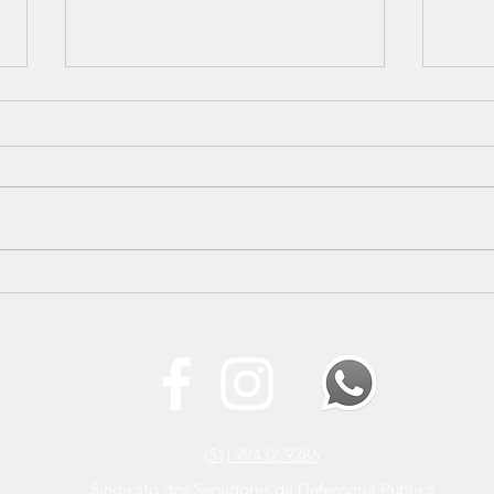
SINDPERS participa do 4º
Nova
Encontro Regional do
SIN
Instituto Servir Brasil
prim
inst
(51) 99432-9286
Sindicato dos Servidores da Defensoria Pública