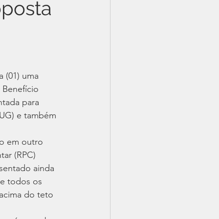
oposta
 (01) uma 
Benefício 
ntada para 
 (UG) e também 
ão em outro 
tar (RPC) 
sentado ainda 
de todos os 
acima do teto 