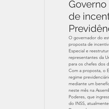
Governo 
de incen
Previdê
O governador do est
proposta de incenti
Especial e reestrutu
representantes da U
para os chefes dos 
Com a proposta, o Ex
regime previdenciár
mediante um benefíc
neste mês na Assembl
Poderes, que ingres
do INSS, atualmente 