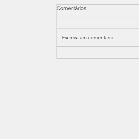
Comentários
Escreva um comentário
SINDPERS marca presença
em Audiência Pública sobre
a Reforma Administrativa