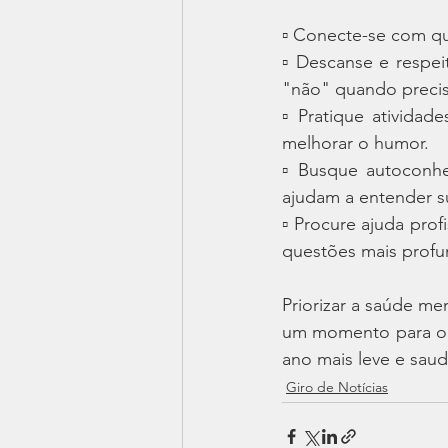
▫️ Conecte-se com q
▫️ Descanse e respei
"não" quando preci
▫️ Pratique atividade
melhorar o humor.
▫️ Busque autoconh
ajudam a entender 
▫️ Procure ajuda prof
questões mais profu
Priorizar a saúde me
um momento para olh
ano mais leve e saud
Giro de Notícias