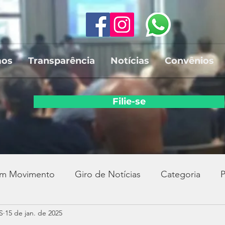
mos
Transparência
Notícias
Convênios
Filie-se
em Movimento
Giro de Notícias
Categoria
P
S
15 de jan. de 2025