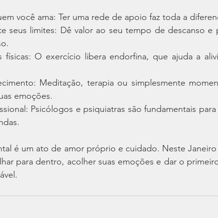
uem você ama: Ter uma rede de apoio faz toda a diferen
te seus limites: Dê valor ao seu tempo de descanso e p
so.
s físicas: O exercício libera endorfina, que ajuda a aliv
ecimento: Meditação, terapia ou simplesmente moment
suas emoções.
issional: Psicólogos e psiquiatras são fundamentais para o
ndas.
ntal é um ato de amor próprio e cuidado. Neste Janeiro 
ar para dentro, acolher suas emoções e dar o primeiro
ável.