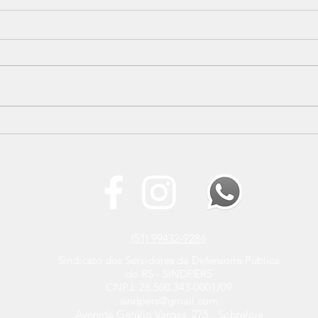
SINDPERS estará presente
Refo
na Marcha Nacional contra
ente
a Reforma Administrativa
afeta
e di
serv
(51) 99432-9286
Sindicato dos Servidores da Defensoria Pública
do RS - SINDPERS
CNPJ: 26.500.343-0001/09
sindpers@gmail.com
Avenida Getúlio Vargas, 275 - Sobreloja