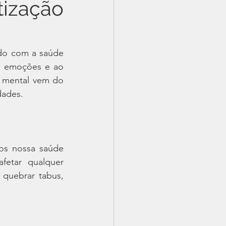
tização
do com a saúde 
s emoções e ao 
 mental vem do 
dades.
s nossa saúde 
etar qualquer 
quebrar tabus, 