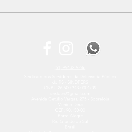
SINDPERS participa do 4º
Nova
Encontro Regional do
SIN
Instituto Servir Brasil
prim
inst
(51) 99432-9286
Sindicato dos Servidores da Defensoria Pública
do RS - SINDPERS
CNPJ: 26.500.343-0001/09
sindpers@gmail.com
Avenida Getúlio Vargas, 275 - Sobreloja
Menino Deus
CEP: 90.150-00
Porto Alegre
Rio Grande do Sul
Brasil