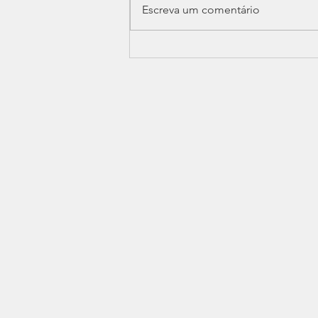
Escreva um comentário
SINDPERS participa de
reunião ampliada sobre
Data-Base e confisco
previdenciário