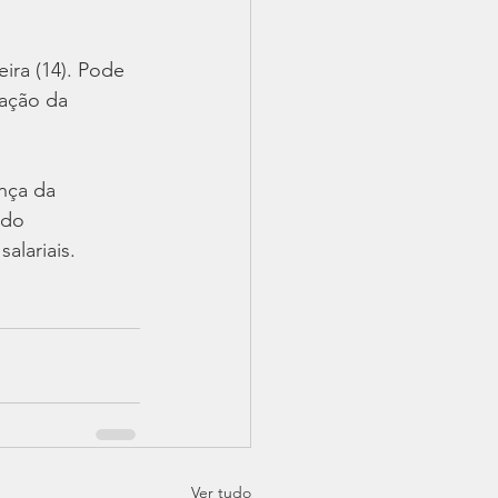
ira (14). Pode 
ação da 
nça da 
 do 
alariais.
Ver tudo