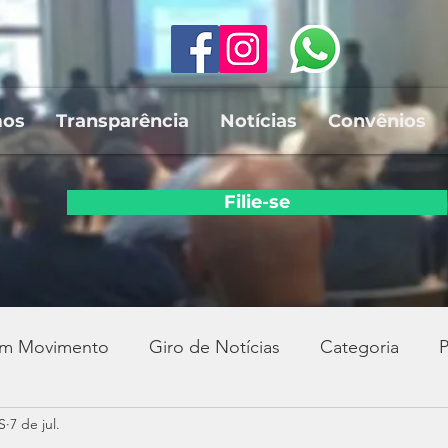
mos
Transparência
Notícias
Convênios
Filie-se
em Movimento
Giro de Notícias
Categoria
P
S
7 de jul.