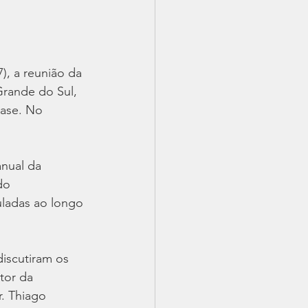
), a reunião da 
Grande do Sul, 
ase. No 
nual da 
do 
uladas ao longo 
iscutiram os 
tor da 
. Thiago 