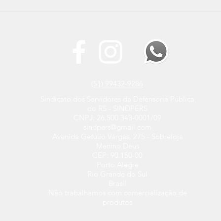
SINDPERS participa do 4º
Nova
Encontro Regional do
SIN
Instituto Servir Brasil
prim
inst
(51) 99432-9286
Sindicato dos Servidores da Defensoria Pública
do RS - SINDPERS
CNPJ: 26.500.343-0001/09
sindpers@gmail.com
Avenida Getúlio Vargas, 275 - Sobreloja
Menino Deus
CEP: 90.150-00
Porto Alegre
Rio Grande do Sul
Brasil
Não trabalhamos com comercialização de
produtos