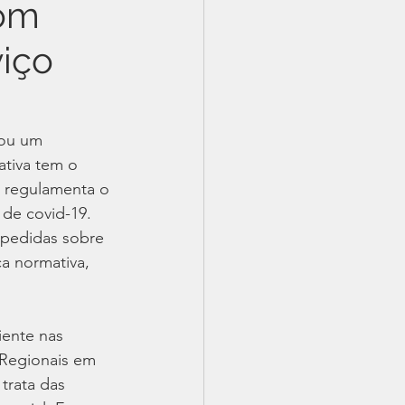
com
iço
rou um 
tiva tem o 
 regulamenta o 
de covid-19. 
xpedidas sobre 
a normativa, 
ente nas 
 Regionais em 
trata das 