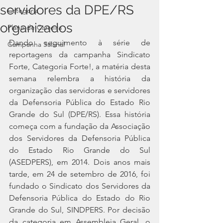
servidores da DPE/RS
Categoria
organizados
Plano de Carreira
Dando seguimento à série de 
Campanha Salarial
reportagens da campanha Sindicato 
Forte, Categoria Forte!, a matéria desta 
semana relembra a história da 
organização das servidoras e servidores 
da Defensoria Pública do Estado Rio 
Grande do Sul (DPE/RS). Essa história 
começa com a fundação da Associação 
dos Servidores da Defensoria Pública 
do Estado Rio Grande do Sul 
(ASEDPERS), em 2014. Dois anos mais 
tarde, em 24 de setembro de 2016, foi 
fundado o Sindicato dos Servidores da 
Defensoria Pública do Estado do Rio 
Grande do Sul, SINDPERS. Por decisão 
da categoria em Assembleia Geral, o 