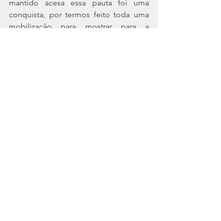
mantido acesa essa pauta foi uma 
conquista, por termos feito toda uma 
mobilização para mostrar para a 
administração, constantemente, o 
quanto o nosso salário está defasado 
frente a outras carreiras e o quanto isso 
é prejudicial, não só para nós, 
servidoras e servidores, mas para a 
própria Defensoria Pública, porque isso 
é a razão principal da alta rotatividade 
que nós ainda temos nos cargos”. 
“Hoje nós temos o compromisso do 
Defensor-Geral atual, Dr. Antonio Flávio 
de Oliveira, de fazer a reestruturação da 
carreira. Temos a Comissão de Estudos 
do Plano de Carreira, onde a promessa 
é a elaboração do projeto de lei para 
ser remetido para a Assembleia 
Legislativa. As reuniões da Comissão 