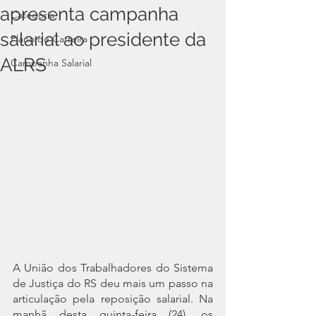
apresenta campanha
Categoria
salarial ao presidente da
Plano de Carreira
ALRS
Campanha Salarial
A União dos Trabalhadores do Sistema 
de Justiça do RS deu mais um passo na 
articulação pela reposição salarial. Na 
manhã desta quinta-feira (24), os 