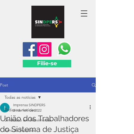
Filie-se
Post
Todas as notícias
Imprensa SINDPERS
Todas as notícias
24 de fev. de 2022
União dos Trabalhadores
Sindicato em Movimento
do Sistema de Justiça
Giro de Notícias