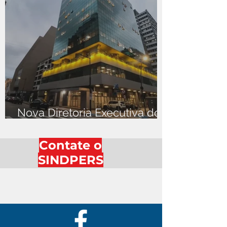
Nova Diretoria Executiva do
SINDPERS cumpre suas
primeiras agendas
Contate o
institucionais na DPE/RS
SINDPERS