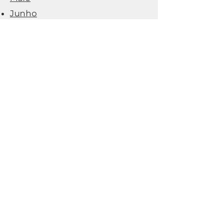
Junho
Julho
Agosto
Setembro
Outubro
Novembro
Dezembro
2026
Janeiro
Fevereiro
Março
Abril