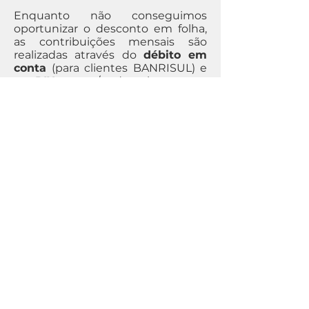
Enquanto não conseguimos
oportunizar o desconto em folha,
as contribuições mensais são
realizadas através do
débito em
conta
(para clientes BANRISUL) e
por
PIX
para as/os demais.
Os valores são debitados no último
dia do mês.
Já o
PIX
deverá ser
feito para o
CNPJ do
SINDPERS:
26.500.343-0001
/09.
O valor a ser pago é 1% do padrão
básico (A1) de cada cargo, estando
atualmente em
R$ 48
para
técnicos
e
R$ 92 para analistas
.
(51) 99432-9286
Sindicato dos Servidores da Defensoria