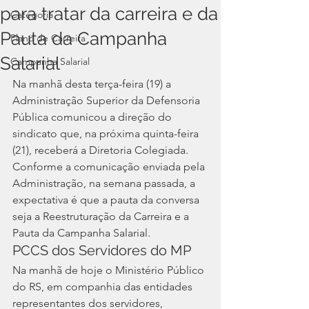
para tratar da carreira e da
Categoria
Pauta da Campanha
Plano de Carreira
Salarial
Campanha Salarial
Na manhã desta terça-feira (19) a 
Administração Superior da Defensoria 
Pública comunicou a direção do 
sindicato que, na próxima quinta-feira 
(21), receberá a Diretoria Colegiada. 
Conforme a comunicação enviada pela 
Administração, na semana passada, a 
expectativa é que a pauta da conversa 
seja a Reestruturação da Carreira e a 
Pauta da Campanha Salarial. 
PCCS dos Servidores do MP 
Na manhã de hoje o Ministério Público 
do RS, em companhia das entidades 
representantes dos servidores, 