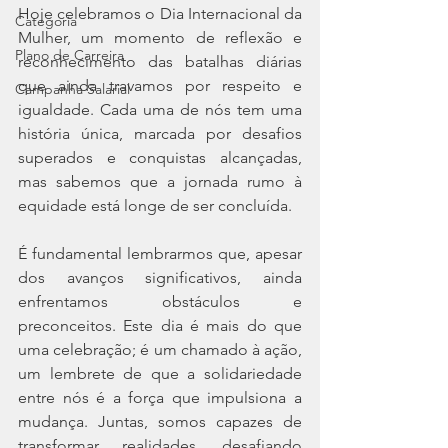
Hoje celebramos o Dia Internacional da 
Categoria
Mulher, um momento de reflexão e 
Plano de Carreira
reconhecimento das batalhas diárias 
que ainda travamos por respeito e 
Campanha Salarial
igualdade. Cada uma de nós tem uma 
história única, marcada por desafios 
superados e conquistas alcançadas, 
mas sabemos que a jornada rumo à 
equidade está longe de ser concluída.
É fundamental lembrarmos que, apesar 
dos avanços significativos, ainda 
enfrentamos obstáculos e 
preconceitos. Este dia é mais do que 
uma celebração; é um chamado à ação, 
um lembrete de que a solidariedade 
entre nós é a força que impulsiona a 
mudança. Juntas, somos capazes de 
transformar realidades, desafiando 