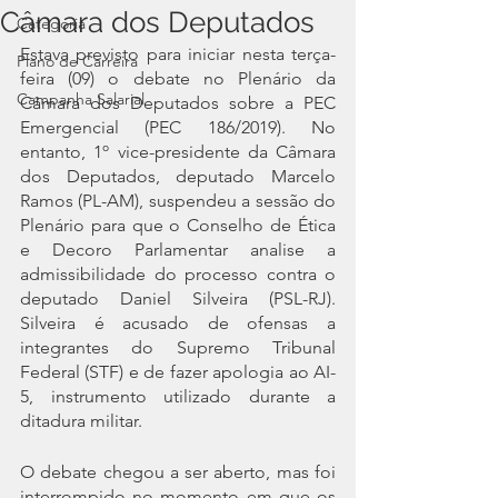
Câmara dos Deputados
Categoria
Estava previsto para iniciar nesta terça-
Plano de Carreira
feira (09) o debate no Plenário da 
Campanha Salarial
Câmara dos Deputados sobre a PEC 
Emergencial (PEC 186/2019). No 
entanto, 1º vice-presidente da Câmara 
dos Deputados, deputado Marcelo 
Ramos (PL-AM), suspendeu a sessão do 
Plenário para que o Conselho de Ética 
e Decoro Parlamentar analise a 
admissibilidade do processo contra o 
deputado Daniel Silveira (PSL-RJ). 
Silveira é acusado de ofensas a 
integrantes do Supremo Tribunal 
Federal (STF) e de fazer apologia ao AI-
5, instrumento utilizado durante a 
ditadura militar.
O debate chegou a ser aberto, mas foi 
interrompido no momento em que os 