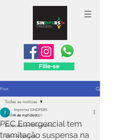
Filie-se
Post
Todas as notícias
Imprensa SINDPERS
Todas as notícias
9 de mar. de 2021
PEC Emergencial tem
Sindicato em Movimento
tramitação suspensa na
Giro de Notícias