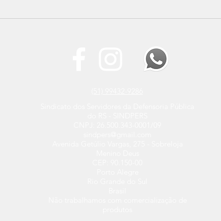
SINDPERS estará presente
Refo
na Marcha Nacional contra
ente
a Reforma Administrativa
afeta
e di
serv
(51) 99432-9286
Sindicato dos Servidores da Defensoria Pública
do RS - SINDPERS
CNPJ: 26.500.343-0001/09
sindpers@gmail.com
Avenida Getúlio Vargas, 275 - Sobreloja
Menino Deus
CEP: 90.150-00
Porto Alegre
Rio Grande do Sul
Brasil
Não trabalhamos com comercialização de
produtos