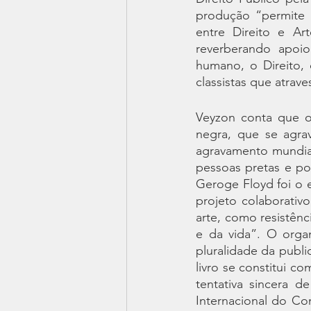
produção “permite i
entre Direito e A
reverberando apoio
humano, o Direito, q
classistas que atrav
Veyzon conta que o 
negra, que se agra
agravamento mundia
pessoas pretas e po
Geroge Floyd foi o 
projeto colaborativ
arte, como resistênc
e da vida”. O orga
pluralidade da publi
livro se constitui c
tentativa sincera d
Internacional do Com