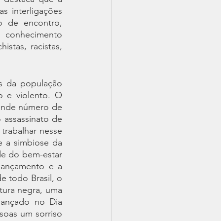
s interligações 
 de encontro, 
o conhecimento 
stas, racistas, 
s da população 
 e violento. O 
ande número de 
assassinato de 
rabalhar nesse 
e a simbiose da 
de do bem-estar 
lançamento e a 
 todo Brasil, o 
tura negra, uma 
lançado no Dia 
soas um sorriso 