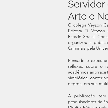
Servidor 
Arte e Ne
O colega Veyzon Cam
Editora Fi. Veyzon
Estado Social, Cons
organizou a public
Criminais pela Univ
Pensado e executad
reflexão sobre o r
acadêmica antirracist
simbiótica, conferin
negros, em sua multi
A publicação tem 
pesquisadores da áre
Direito Público pel