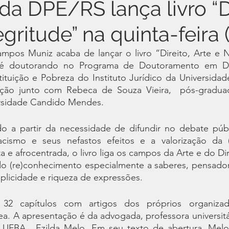
da DPE/RS lança livro “Di
gritude” na quinta-feira 
pos Muniz acaba de lançar o livro “Direito, Arte e Ne
 é doutorando no Programa de Doutoramento em Dire
tituição e Pobreza do Instituto Jurídico da Universida
ação junto com Rebeca de Souza Vieira,  pós-gradua
ersidade Candido Mendes. 
o a partir da necessidade de difundir no debate púb
acismo e seus nefastos efeitos e a valorização da (
a e afrocentrada, o livro liga os campos da Arte e do Di
do (re)conhecimento especialmente a saberes, pensadores
plicidade e riqueza de expressões.
32 capítulos com artigos dos próprios organizad
a. A apresentação é da advogada, professora universitá
a UFBA , Ezilda Melo. Em seu texto de abertura, Melo