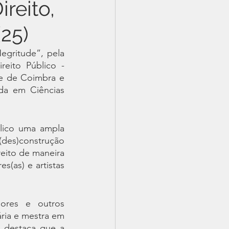
reito,
(25)
gritude”, pela 
ito Público - 
de de Coimbra e 
da em Ciências 
lico uma ampla 
des)construção 
reito de maneira 
(as) e artistas 
ores e outros 
ria e mestra em 
 destaca que a 