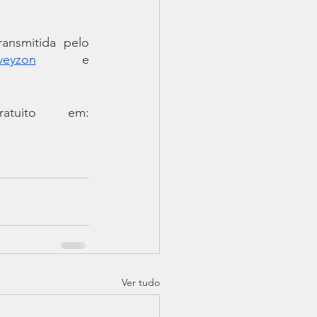
ansmitida pelo 
veyzon
 e 
O livro já está disponível para download gratuito em: 
Ver tudo