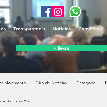
mos
Transparência
Notícias
Convênios
Filie-se
em Movimento
Giro de Notícias
Categoria
P
S
24 de mar. de 2021