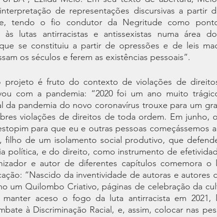
nterpretação de representações discursivas a partir da
rte, tendo o fio condutor da Negritude como ponto
 às lutas antirracistas e antissexistas numa área d
ue se constituiu a partir de opressões e de leis machi
essam os séculos e ferem as existências pessoais”.
projeto é fruto do contexto de violações de direito
vou com a pandemia: “2020 foi um ano muito trágico
l da pandemia do novo coronavírus trouxe para um gr
bres violações de direitos de toda ordem. Em junho, o 
estopim para que eu e outras pessoas começássemos a t
o, filho de um isolamento social produtivo, que defend
ia política, e do direito, como instrumento de efetivida
nizador e autor de diferentes capítulos comemora o 
cação: “Nascido da inventividade de autoras e autores de
omo um Quilombo Criativo, páginas de celebração da cul
e manter aceso o fogo da luta antirracista em 2021, 
bate à Discriminação Racial, e, assim, colocar nas pes