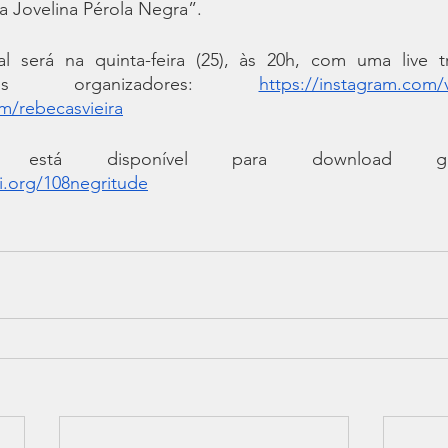
a Jovelina Pérola Negra”.
l será na quinta-feira (25), às 20h, com uma live tr
os organizadores: 
https://instagram.com/
m/rebecasvieira
i.org/108negritude