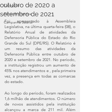
outubro de 2020 a
Categoria
setembro de 2021
Plano de Carreira
Foi apresentado à Assembleia 
Campanha Salarial
Legislativa, na última quarta-feira (08), o 
Relatório Anual de atividades da 
Defensoria Pública do Estado do Rio 
Grande do Sul (DPE/RS). O Relatório é 
um resumo das atividades da 
Defensoria Pública entre outubro de 
2020 e setembro de 2021. No período, 
a instituição registrou um aumento de 
45% nos atendimentos e , pela primeira 
vez, a presença em todas as comarcas 
do estado.
Ao longo do período, foram realizados 
1,6 milhão de atendimentos. O número 
de novos assistidos pela instituição 
alcançou a marca de 211 mil. Além 