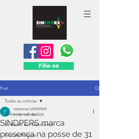
Filie-se
Post
Todas as notícias
Imprensa SINDPERS
Todas as notícias
14 de out. de 2024
SINDPERS marca
Sindicato em Movimento
presença na posse de 31
Giro de Notícias