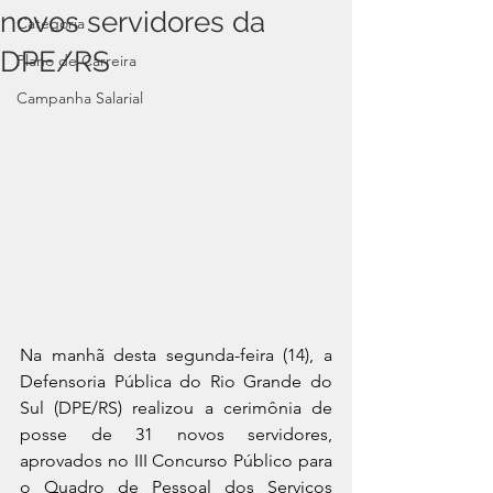
novos servidores da
Categoria
DPE/RS
Plano de Carreira
Campanha Salarial
Na manhã desta segunda-feira (14), a 
Defensoria Pública do Rio Grande do 
Sul (DPE/RS) realizou a cerimônia de 
posse de 31 novos servidores, 
aprovados no III Concurso Público para 
o Quadro de Pessoal dos Serviços 