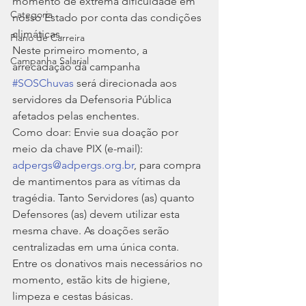
momento de extrema dificuldade em 
Categoria
nosso Estado por conta das condições 
climáticas.
Plano de Carreira
Neste primeiro momento, a 
Campanha Salarial
arrecadação da campanha 
#SOSChuvas
 será direcionada aos 
servidores da Defensoria Pública 
afetados pelas enchentes. 
Como doar: Envie sua doação por 
meio da chave PIX (e-mail): 
adpergs@adpergs.org.br
, para compra 
de mantimentos para as vítimas da 
tragédia. Tanto Servidores (as) quanto 
Defensores (as) devem utilizar esta 
mesma chave. As doações serão 
centralizadas em uma única conta. 
Entre os donativos mais necessários no 
momento, estão kits de higiene, 
limpeza e cestas básicas.