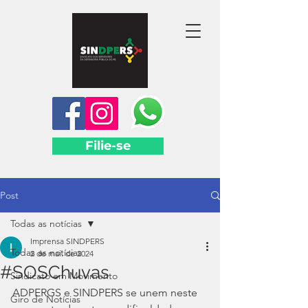
Filie-se
Post
Todas as notícias
Imprensa SINDPERS
Todas as notícias
2 de mai. de 2024
#SOSChuvas
Sindicato em Movimento
ADPERGS e SINDPERS se unem neste 
Giro de Notícias