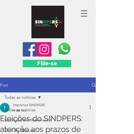
Filie-se
Post
Todas as notícias
Imprensa SINDPERS
Todas as notícias
4 de fev.
Eleições do SINDPERS:
Sindicato em Movimento
atenção aos prazos de
Giro de Notícias