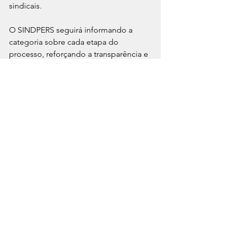
sindicais.
O SINDPERS seguirá informando a 
categoria sobre cada etapa do 
processo, reforçando a transparência e 
a participação democrática.
Categoria
Ver tudo
Posts recentes