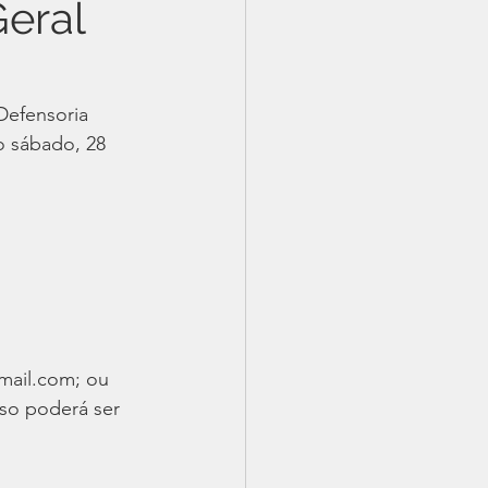
eral
efensoria 
o sábado, 28 
mail.com; ou 
so poderá ser 