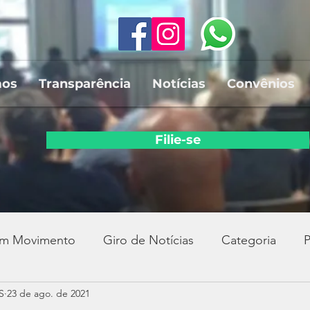
mos
Transparência
Notícias
Convênios
Filie-se
em Movimento
Giro de Notícias
Categoria
P
S
23 de ago. de 2021