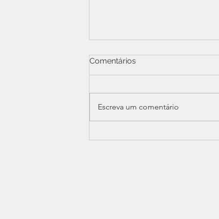
Comentários
Escreva um comentário
SINDPERS participa de
reunião ampliada sobre
Data-Base e confisco
previdenciário