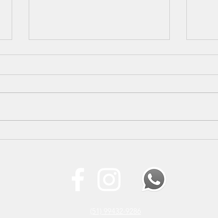
SINDPERS participa do 4º
Nova
Encontro Regional do
SIN
Instituto Servir Brasil
prim
inst
(51) 99432-9286