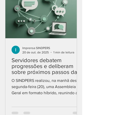
Assuntos Estratégicos,
Imprensa SINDPERS
20 de out. de 2025
1 min de leitura
Servidores debatem
progressões e deliberam
sobre próximos passos da
campanha de valorização
O SINDPERS realizou, na manhã desta
segunda-feira (20), uma Assembleia
Geral em formato híbrido, reunindo a
categoria para debater pautas
importantes da categoria. O principal
tema da reunião foi a situação das