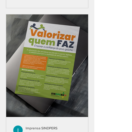
progressões funcionais, que seguem
pendentes de publicação e sem
pagamento desde o mês de maio. Após
o debate, a categoria deliberou por
aguardar a reunião com a
Administração, marcada para o dia 30
de outubro, e judicializar o tema caso
não haja retorno com uma data c
Imprensa SINDPERS