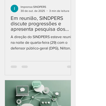
Imprensa SINDPERS
30 de out. de 2025
3 min de leitura
Em reunião, SINDPERS
discute progressões e
apresenta pesquisa dos
servidores à Administração
A direção do SINDPERS esteve reunida
na noite de quarta-feira (29) com o
defensor público-geral (DPG), Nilton
Arnecke Maria, para entrega da
pesquisa realizada com os servidores e
para tratar das principais pautas da
campanha de valorização da categoria
— entre elas, progressões,
produtividade e plano de carreira.
Participaram da reunião o coordenador-
geral, Anderson Kegler; a coordenadora
de Assuntos Políticos, Valquíria
Zorzanello; e a coordenadora de